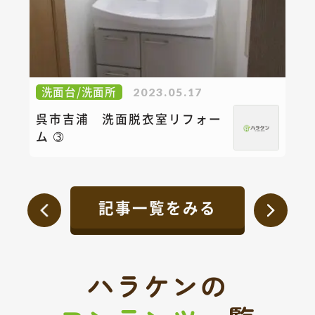
洗面台/洗面所
2023.05.17
呉市吉浦 洗面脱衣室リフォー
ム ➂
記事一覧をみる
ハラケンの