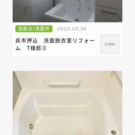
洗面台/洗面所
2022.02.04
呉市押込 洗面脱衣室リフォー
ム T様邸③