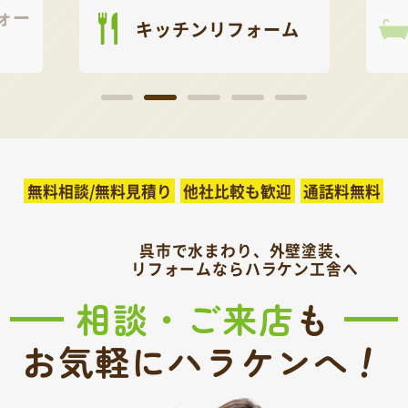
ォー
キッチンリフォーム
無料相談/無料見積り
他社比較も歓迎
通話料無料
呉市で水まわり、外壁塗装、
リフォームならハラケン工舎へ
相談・ご来店
も
！
お気軽にハラケンへ