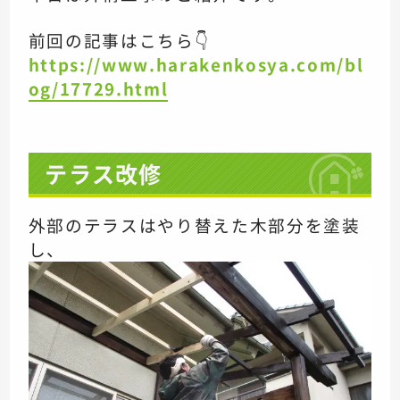
前回の記事はこちら👇
https://www.harakenkosya.com/bl
og/17729.html
テラス改修
外部のテラスは
やり替えた木部分を塗装
し、