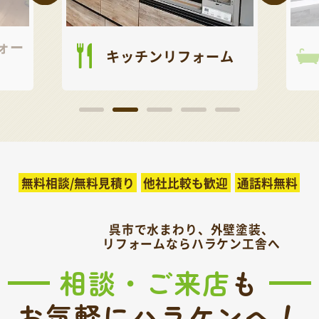
ォー
キッチンリフォーム
無料相談/無料見積り
他社比較も歓迎
通話料無料
呉市で水まわり、外壁塗装、
リフォームならハラケン工舎へ
相談・ご来店
も
！
お気軽にハラケンへ