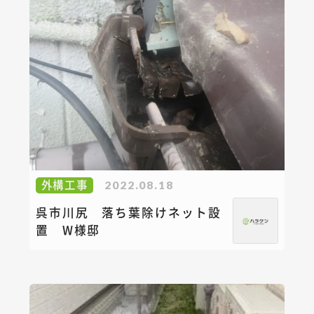
外構工事
2022.08.18
呉市川尻 落ち葉除けネット設
置 W様邸