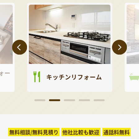
ォー
キッチンリフォーム
無料相談/無料見積り
他社比較も歓迎
通話料無料