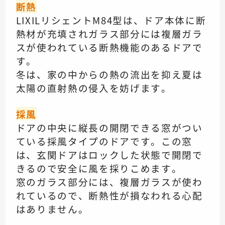
断熱
LIXILリシェントM84型は、
ドア本体に断
熱材が充填され
ガラス部分には複層ガラ
スが使われている
断熱機能のあるドアで
す。
冬は、家の中からの熱の流出を抑え
夏は
太陽の直射熱の侵入を妨げます。
採風
ドアの中央に縦長の
開閉できる窓がつい
ている
採風タイプのドアです。この窓
は、
玄関ドアはロックした状態で開閉で
きるので
安全に風を採りこめます。
窓のガラス部分には、
複層ガラスが使わ
れているので、
断熱性が損なわれる心配
はありません。