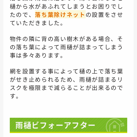
樋から水があふれてしまう
とお困りでし
たので、
落ち葉除けネット
の
設置をさせ
ていただきました。
物件の隣に背の高い樹木がある場合、
そ
の落ち葉によって
雨樋が詰まってしまう
事は多々あります。
網を設置する事によって
樋の上で落ち葉
がせき止められるため、
雨樋が詰まるリ
スクを
極限まで減らることが出来るので
す。
雨樋ビフォーアフター