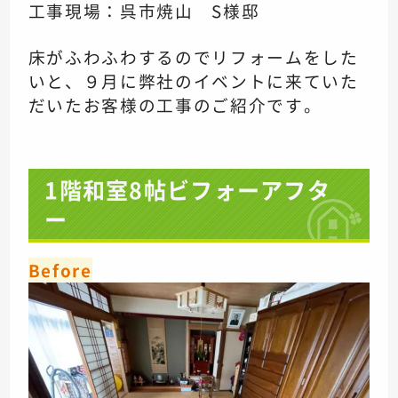
工事現場：呉市焼山 S様邸
床がふわふわするので
リフォームをした
いと、
９月に弊社のイベントに来ていた
だいた
お客様の工事のご紹介です。
1階和室8帖ビフォーアフタ
ー
Before