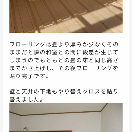
フローリングは畳より厚みが少なく
その
ままだと隣の和室との間に
段差が生じて
しまうので
もともとの畳の床と同じ高さ
まで
かさ上げし、その後
フローリングを
貼り完了です。
壁と天井の下地もやり替え
クロスを貼り
替えました。