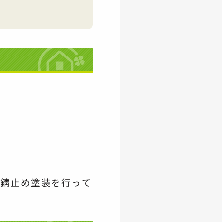
、錆止め塗装を
行って