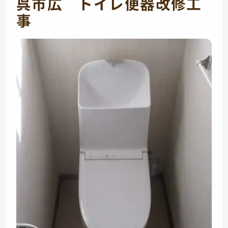
呉市広 トイレ便器改修工
事