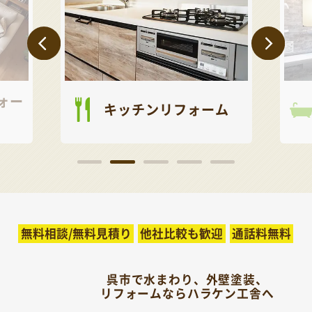
ォー
キッチンリフォーム
無料相談/無料見積り
他社比較も歓迎
通話料無料
呉市で水まわり、外壁塗装、
リフォームならハラケン工舎へ