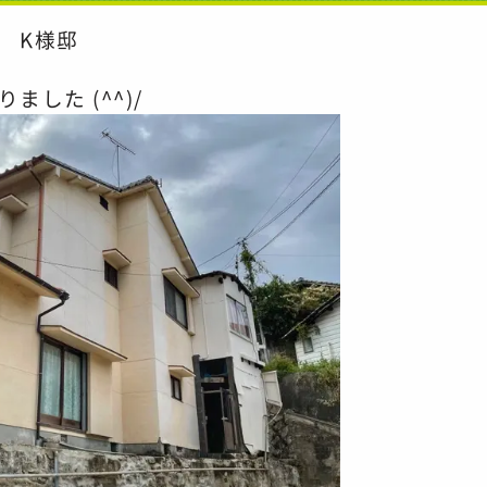
 K様邸
した (^^)/