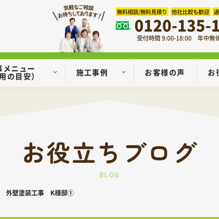
無料相談/無料見積り
他社比較も歓迎
0120-135-
受付時間 9:00-18:00 年中無
事メニュー
施工事例
お客様の声
お
用の目安）
お役立ちブログ
BLOG
 外壁塗装工事 K様邸①