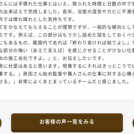
さんには手慣れた仕事とはいえ、限られた時間と日数の中で
の出来ばえで完成しました。長年、浴室の湿気やカビに不満
今では晴れ晴れとした気持ちです。
てをかなえてもらえることが理想ですが、一般的な傾向とし
ちです。例えば、この部分はもう少し詰めた話をしておくべ
にもあるもの、範囲内であれば「終わり良ければ総てよし」
な部分の悔い（あえて言えば）を感じさせることが少ない仕
めの施工会社ですよ。」と、お伝えしたいです。
舎に社是はあると思います。想像するにそれはきっとこう
事する。」原田さん始め監督や職人さんの仕事に対する心構
せる。」非常によくまとまっているチームだと感じました。
お客様の声一覧をみる