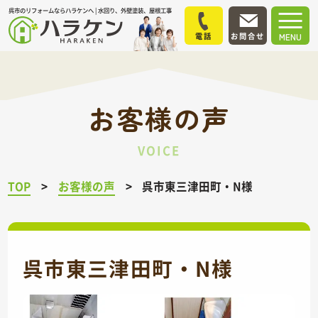
呉市のリフォームならハラケンへ | 水回り、外壁塗装、屋根工事
電話
お問合せ
MENU
お客様の声
VOICE
TOP
お客様の声
呉市東三津田町・N様
呉市東三津田町・N様