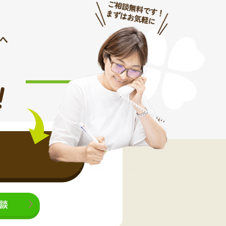
へ
！
相談