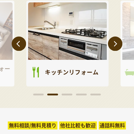
ォー
キッチンリフォーム
無料相談/無料見積り
他社比較も歓迎
通話料無料