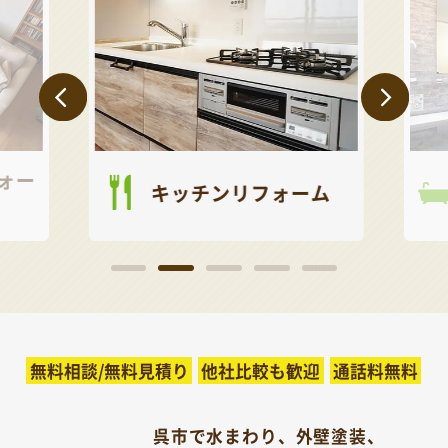
ォー
キッチンリフォーム
無料相談/無料見積り
他社比較も歓迎
通話料無料
呉市で水まわり、外壁塗装、