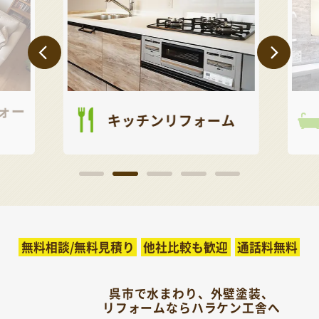
ォー
キッチンリフォーム
無料相談/無料見積り
他社比較も歓迎
通話料無料
呉市で水まわり、外壁塗装、
リフォームならハラケン工舎へ