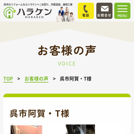
呉市のリフォームならハラケンへ | 水回り、外壁塗装、屋根工事
電話
お問合せ
MENU
お客様の声
VOICE
TOP
お客様の声
呉市阿賀・T様
呉市阿賀・T様