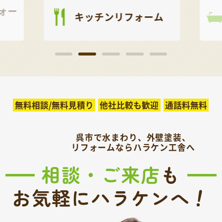
ォー
キッチンリフォーム
無料相談/無料見積り
他社比較も歓迎
通話料無料
呉市で水まわり、外壁塗装、
リフォームならハラケン工舎へ
相談・ご来店
も
！
お気軽にハラケンへ