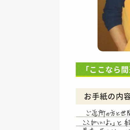
「ここなら間
お手紙の内