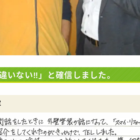
違いない‼」と確信しました。
容