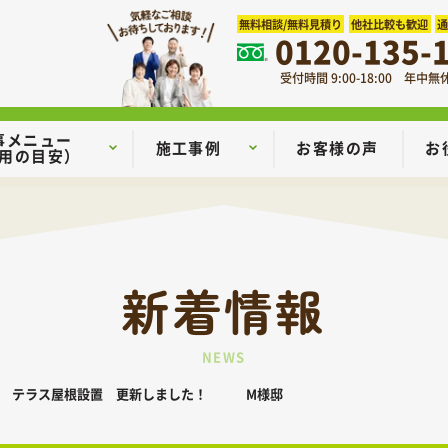
無料相談/無料見積り
他社比較も歓迎
0120-135-
受付時間 9:00-18:00 年中無
事メニュー
施工事例
お客様の声
お
用の目安）
新着情報
NEWS
市 テラス屋根設置 更新しました！ M様邸