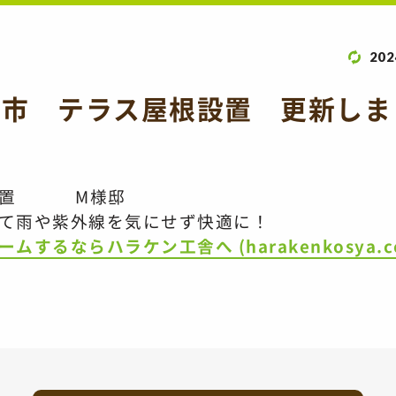
202
呉市 テラス屋根設置 更
根設置 M様邸
て雨や紫外線を気にせず快適に！
するならハラケン工舎へ (harakenkosya.c