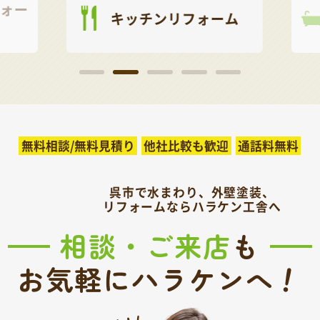
ォー
キッチンリフォーム
無料相談/無料見積り
他社比較も歓迎
通話料無料
呉市で水まわり、外壁塗装、
リフォームならハラケン工舎へ
相談・ご来店
も
！
お気軽にハラケンへ