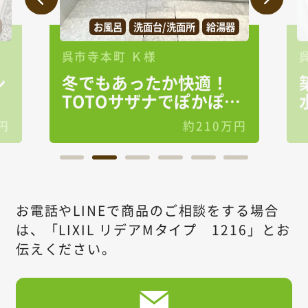
台/洗面所
給湯器
お風呂
トイレ
洗面台/洗面
様
呉市吉浦 Ｏ様
たか快適！
築24年のおうちが快
ナでぽかぽか
水まわり空間に
約210万円
約250
お電話やLINEで商品のご相談をする場合
は、
「LIXIL リデアMタイプ 1216」とお
伝えください。