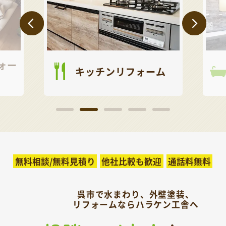
ォー
キッチンリフォーム
無料相談/無料見積り
他社比較も歓迎
通話料無料
呉市で水まわり、外壁塗装、
リフォームならハラケン工舎へ