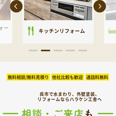
ォー
キッチンリフォーム
無料相談/無料見積り
他社比較も歓迎
通話料無料
呉市で水まわり、外壁塗装、
リフォームならハラケン工舎へ
相談・ご来店
も