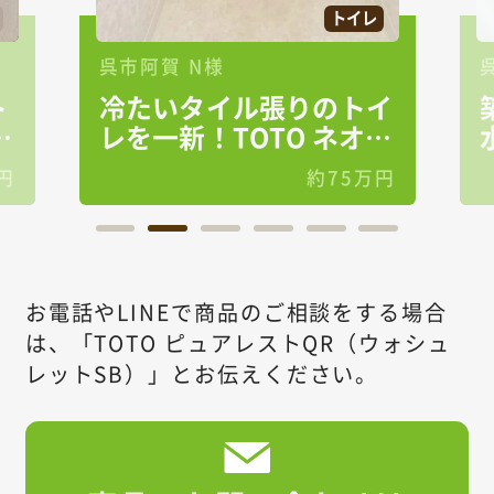
トイレ
お風呂
トイレ
洗面台/洗面所
呉市吉浦 Ｏ様
張りのトイ
築24年のおうちが快適
オレ
水まわり空間に
約75万円
約250万
お電話やLINEで商品のご相談をする場合
は、
「TOTO ピュアレストQR（ウォシュ
レットSB）」とお伝えください。