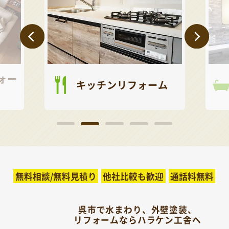
ォー
キッチンリフォーム
無料相談/無料見積り
他社比較も歓迎
通話料無料
呉市で水まわり、外壁塗装、
リフォームならハラケン工舎へ