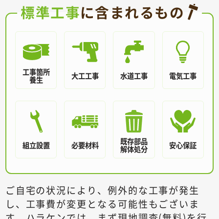
標準工事
に含まれるもの
工事箇所
大工工事
水道工事
電気工事
養生
既存部品
組立設置
必要材料
安心保証
解体処分
ご自宅の状況により、例外的な工事が発生
し、工事費が変更となる可能性もございま
す。
ハラケンでは、まず現地調査(無料)を行