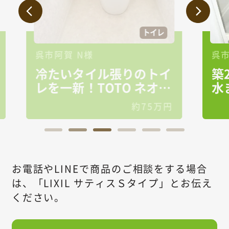
イレ
お風呂
トイレ
洗面台/洗面所
呉市吉浦 Ｏ様
トイ
築24年のおうちが快適
水まわり空間に
5万円
約250万円
お電話やLINEで商品のご相談をする場合
は、
「LIXIL サティスＳタイプ」とお伝え
ください。