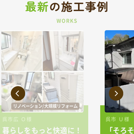
最新
の
施工事例
WORKS
外壁/屋根
呉市 Ｕ様
！
「そろそろ塗装をしなく