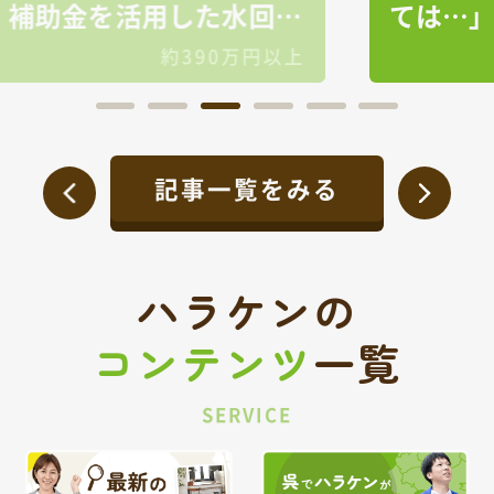
り
ては…」そんな想いから
始まった屋根・外壁塗装
上
約140万円
工事✨
記事一覧をみる
ハラケンの
コンテンツ
一覧
SERVICE