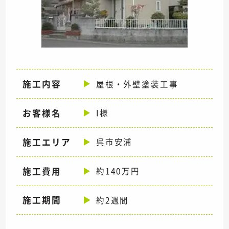
施工内容
屋根・外壁塗装工事
お客様名
I様
施工エリア
呉市安浦
施工費用
約140万円
施工期間
約2週間