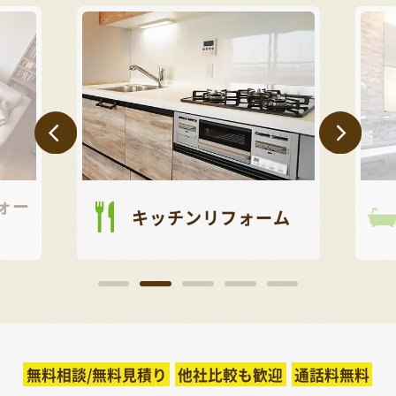
ォー
キッチンリフォーム
無料相談/無料見積り
他社比較も歓迎
通話料無料