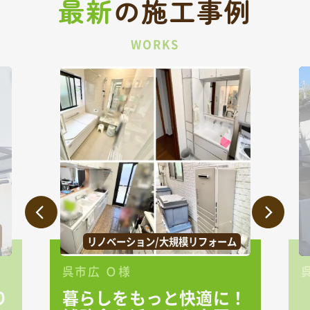
最新
の
施工事例
WORKS
リノベーション/大規模リフォーム
呉市広 Ｏ様
り
暮らしをもっと快適に！