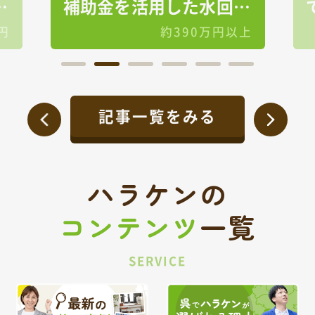
る
補助金を活用した水回り
リフォーム
円
約390万円以上
記事一覧をみる
ハラケンの
コンテンツ
一覧
SERVICE