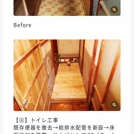
Before
【Ⓐ】トイレ工事
既存便器を撤去→給排水配管を新設→床