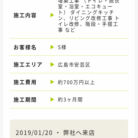
増築工事 （トイレ・脱衣
室・浴室・エコキュー
ト） ダイニングキッチ
施工内容
ン、リビング改修工事 ト
イレ改修、階段・手摺工
事 など
お客様名
S様
施工エリア
広島市安芸区
施工費用
約700万円以上
施工期間
約3ヶ月間
2019/01/20 ・ 弊社へ来店