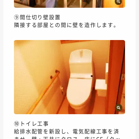
⑨間仕切り壁設置
隣接する部屋との間に壁を造作します。
⑩トイレ工事
給排水配管を新設し、電気配線工事を済
ませ、壁・天井にクロス、床にCF（クッ