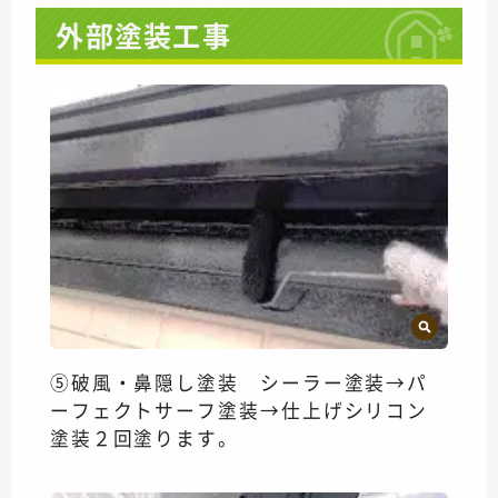
外部塗装工事
⑤破風・鼻隠し塗装 シーラー塗装→パ
ーフェクトサーフ塗装→仕上げシリコン
塗装２回塗ります。