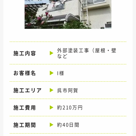
外部塗装工事（屋根・壁
施工内容
など
お客様名
I様
施工エリア
呉市阿賀
施工費用
約210万円
施工期間
約40日間