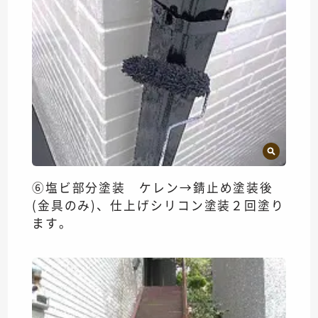
⑥塩ビ部分塗装 ケレン→錆止め塗装後
(金具のみ)、仕上げシリコン塗装２回塗り
ます。