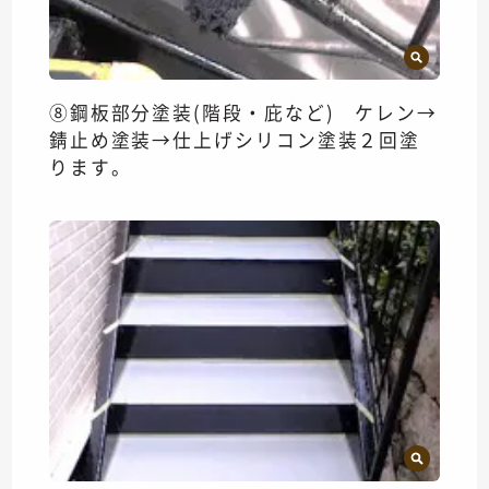
⑧鋼板部分塗装(階段・庇など) ケレン→
錆止め塗装→仕上げシリコン塗装２回塗
ります。