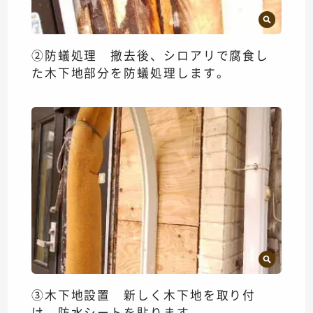
②防蟻処理 撤去後、シロアリで腐食し
た木下地部分を防蟻処理します。
③木下地設置 新しく木下地を取り付
け、防水シートを貼ります。