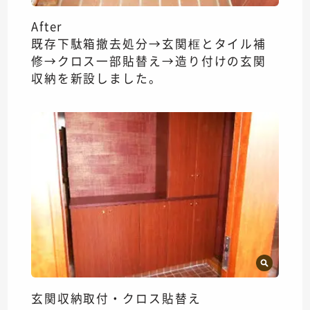
After
既存下駄箱撤去処分→玄関框とタイル補
修→クロス一部貼替え→造り付けの玄関
収納を新設しました。
玄関収納取付・クロス貼替え