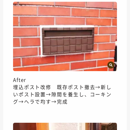
After
埋込ポスト改修 既存ポスト撤去→新し
いポスト設置→隙間を養生し、コーキン
グ→ヘラで均す→完成