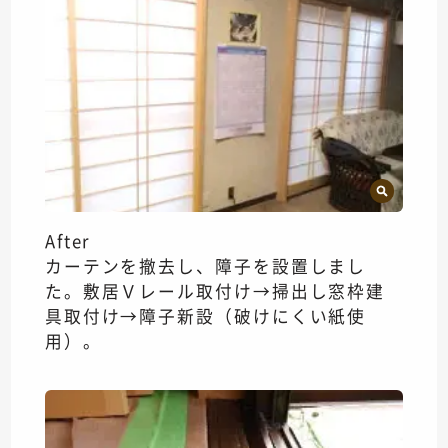
After
カーテンを撤去し、障子を設置しまし
た。敷居Ｖレール取付け→掃出し窓枠建
具取付け→障子新設（破けにくい紙使
用）。