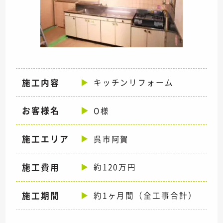
施工内容
キッチンリフォーム
お客様名
O様
施工エリア
呉市阿賀
施工費用
約120万円
施工期間
約1ヶ月間（全工事合計）