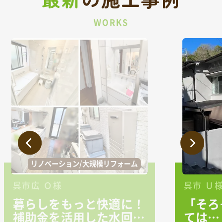
WORKS
外壁/屋根
呉市 Ｕ様
！
「そろそろ塗装をしなく
り
ては…」そんな想いから