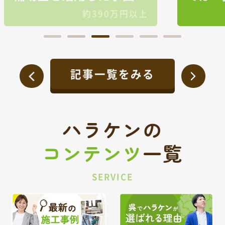
始まった屋根・外壁塗装
上
約140万円
工事✨
記事一覧をみる
ハラケンの
コンテンツ
一覧
SERVICE