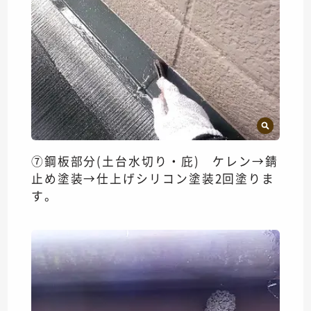
⑦鋼板部分(土台水切り・庇) ケレン→錆
止め塗装→仕上げシリコン塗装2回塗りま
す。