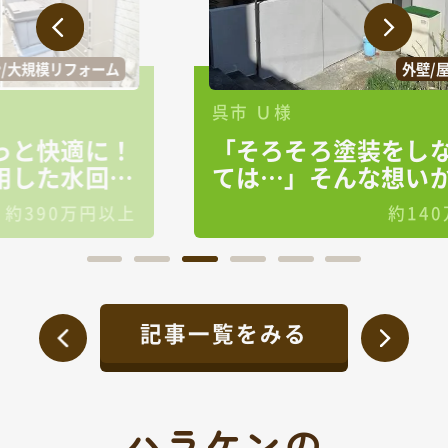
外壁/屋根
呉市 Ｕ様
！
「そろそろ塗装をしなく
り
ては…」そんな想いから
始まった屋根・外壁塗装
上
約140万円
工事✨
記事一覧をみる
ハラケンの