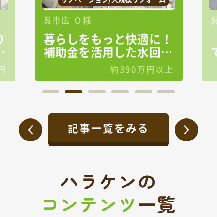
呉市 Ｕ様
に！
「そろそろ塗装をしなく
回り
ては…」そんな想いから
始まった屋根・外壁塗装
円以上
約140万円
工事✨
記事一覧をみる
ハラケンの
コンテンツ
一覧