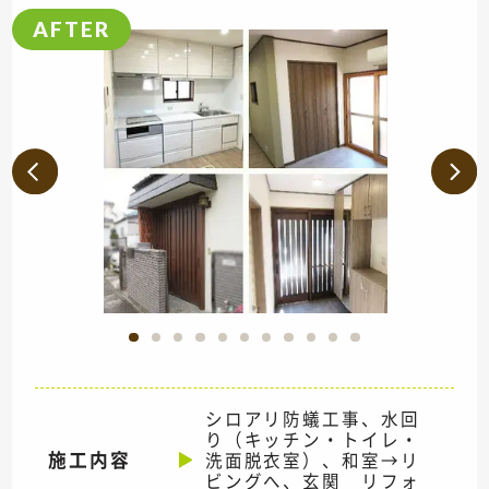
シロアリ防蟻工事、水回
り（キッチン・トイレ・
施工内容
洗面脱衣室）、和室→リ
ビングへ、玄関 リフォ