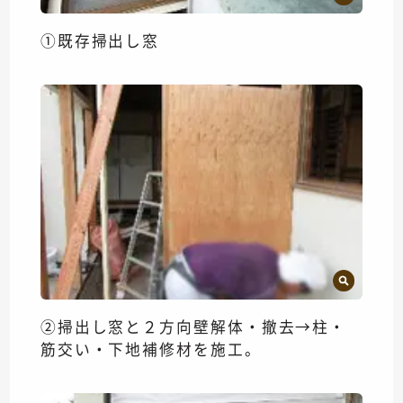
①既存掃出し窓
②掃出し窓と２方向壁解体・撤去→柱・
筋交い・下地補修材を施工。