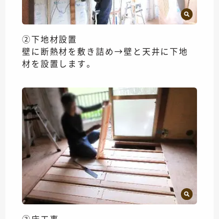
②下地材設置
壁に断熱材を敷き詰め→壁と天井に下地
材を設置します。
③床工事