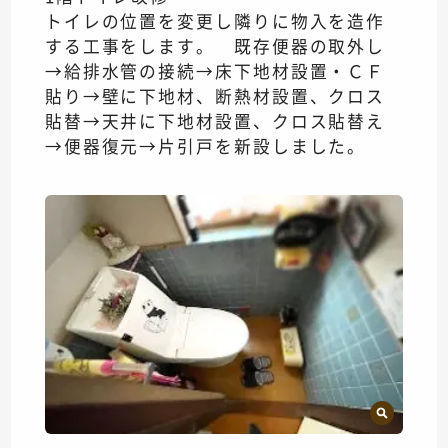
トイレの位置を変更し隣りに物入を造作
する工事をします。 既存便器の取外し
→給排水管の接続→床下地材設置・ＣＦ
貼り→壁に下地材、断熱材設置、クロス
貼替→天井に下地材設置、クロス貼替え
→便器復元→片引戸を新設しました。