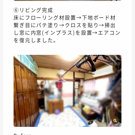
⑥リビング完成
床にフローリング材設置→下地ボード材
繋ぎ目にパテ塗り→クロスを貼り→掃出
し窓に内窓(インプラス)を設置→エアコン
を復元しました。