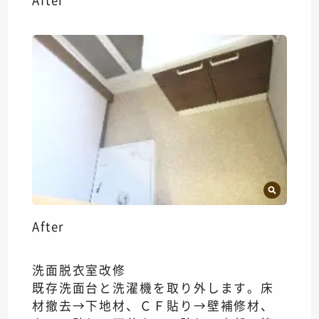
After
After
洗面脱衣室改修
既存洗面台と洗濯機を取り外します。床
材撤去→下地材、ＣＦ貼り→壁補修材、