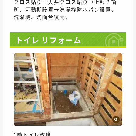
クロス貼り→天井クロス貼り→上部２箇
所、可動棚設置→洗濯機防水パン設置、
洗濯機、洗面台復元。
トイレ リフォーム
1階トイレ改修