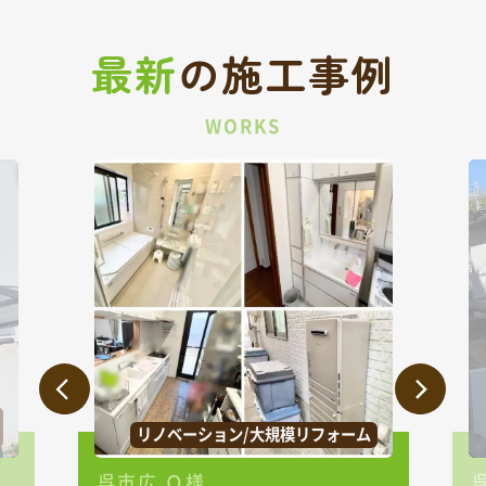
最新
の
施工事例
WORKS
リノベーション/大規模リフォーム
呉市広 Ｏ様