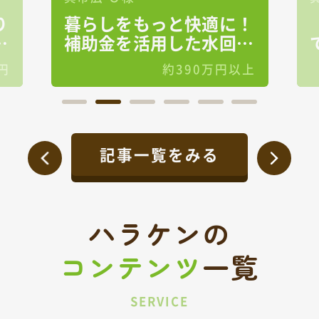
り
暮らしをもっと快適に！
る
補助金を活用した水回り
リフォーム
円
約390万円以上
記事一覧をみる
ハラケンの
コンテンツ
一覧
SERVICE