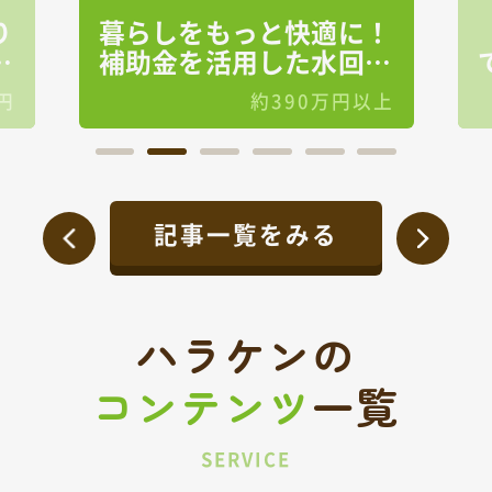
り
暮らしをもっと快適に！
る
補助金を活用した水回り
リフォーム
円
約390万円以上
記事一覧をみる
ハラケンの
コンテンツ
一覧
SERVICE