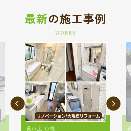
最新
の
施工事例
WORKS
リノベーション/大規模リフォーム
呉市広 Ｏ様