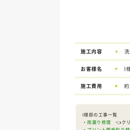
施工内容
洗
お客様名
I
施工費用
約
I様邸の工事一覧
・
雨漏り修理
👈ク
・
プリント鋼板貼り