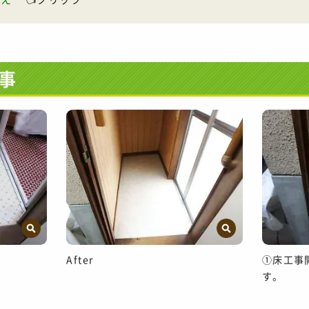
事
After
①床工事
す。