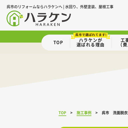
呉市のリフォームならハラケンへ | 水回り、外壁塗装、屋根工事
ハラケンが
工
TOP
選ばれる理由
（費
TOP
施工事例
呉市 洗面脱衣