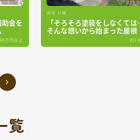
呉市 Ｕ様
補助金を
「そろそろ塗装をしなくては
ム
そんな想いから始まった屋根
壁塗装工事✨
390万円以上
約1
一覧