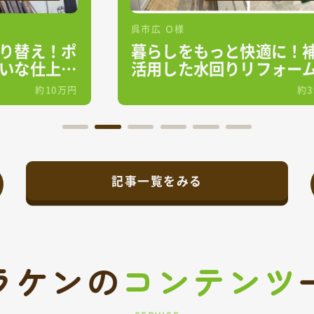
呉市広 Ｏ様
り替え！ポ
暮らしをもっと快適に！
いな仕上が
活用した水回りリフォー
約10万円
約
記事一覧をみる
ラケンの
コンテンツ