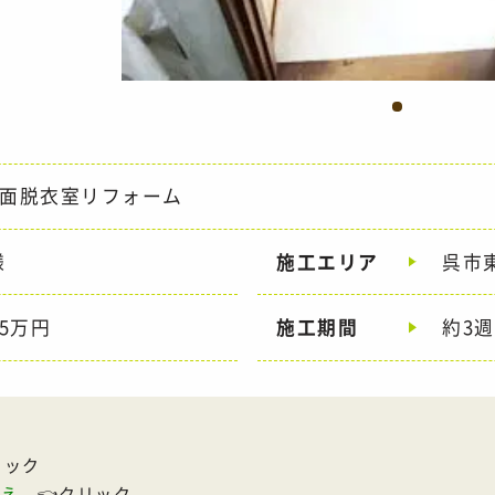
面脱衣室リフォーム
様
施工エリア
呉市
5万円
施工期間
約3
リック
替え
👈クリック