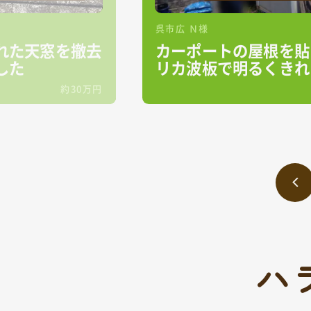
呉市広 Ｎ様
れた天窓を撤去
カーポートの屋根を貼
した
リカ波板で明るくきれ
りに
約30万円
ハ