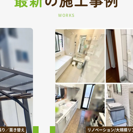
最新
の
施工事例
WORKS
張り／葺き替え
リノベーション/大規模リ