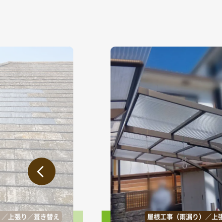
）／上張り／葺き替え
屋根工事（雨漏り）／上