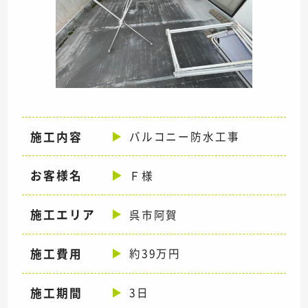
施工内容
バルコニー防水工事
お客様名
Ｆ様
施工エリア
呉市阿賀
施工費用
約39万円
施工期間
3日