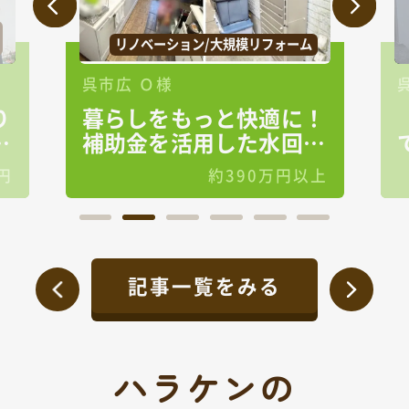
リノベーション/大規模リフォーム
呉市広 Ｏ様
り
暮らしをもっと快適に！
る
補助金を活用した水回り
リフォーム
円
約390万円以上
記事一覧をみる
ハラケンの