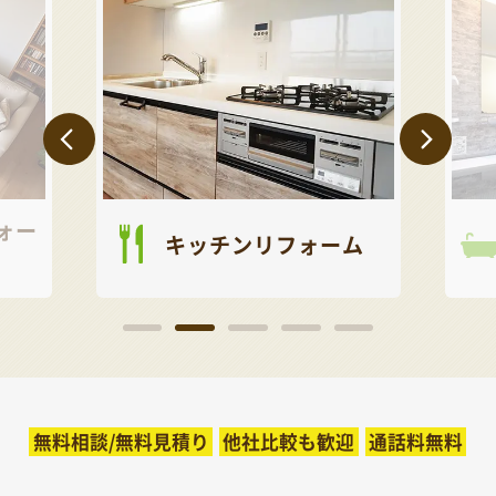
ォー
キッチンリフォーム
無料相談/無料見積り
他社比較も歓迎
通話料無料