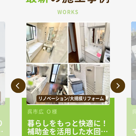
WORKS
リノベーション/大規模リフォーム
呉市広 Ｏ様
り
暮らしをもっと快適に！
る
補助金を活用した水回り