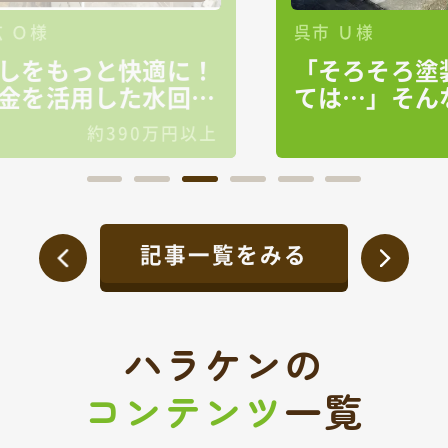
呉市 Ｕ様
！
「そろそろ塗装をしなく
り
ては…」そんな想いから
始まった屋根・外壁塗装
上
約140万円
工事✨
記事一覧をみる
ハラケンの
コンテンツ
一覧