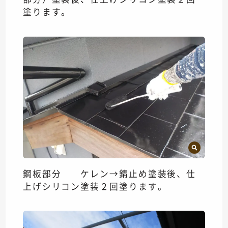
塗ります。
鋼板部分 ケレン→錆止め塗装後、仕
上げシリコン塗装２回塗ります。