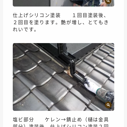
仕上げシリコン塗装 １回目塗装後、
２回目を塗ります。艶が増し、とてもき
れいです。
塩ビ部分 ケレン→錆止め（樋は金具
部分）塗装後、仕上げシリコン塗装２回