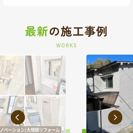
最新
の
施工事例
WORKS
外壁/屋根