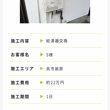
施工内容
給湯器交換
お客様名
S様
施工エリア
呉市畝原
施工費用
約22万円
施工期間
1日