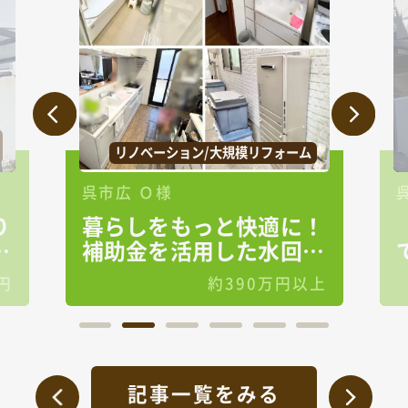
リノベーション/大規模リフォーム
呉市広 Ｏ様
り
暮らしをもっと快適に！
る
補助金を活用した水回り
リフォーム
円
約390万円以上
記事一覧をみる