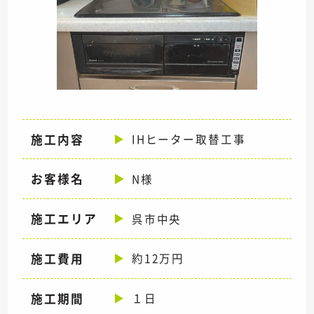
施工内容
IHヒーター取替工事
お客様名
N様
施工エリア
呉市中央
施工費用
約12万円
施工期間
１日