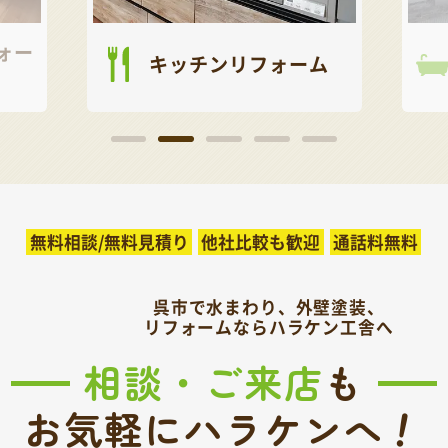
ォー
キッチンリフォーム
無料相談/無料見積り
他社比較も歓迎
通話料無料
呉市で水まわり、外壁塗装、
リフォームならハラケン工舎へ
相談・ご来店
も
！
お気軽にハラケンへ