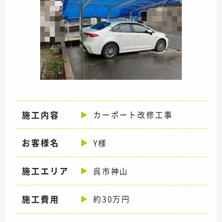
施工内容
カーポート改修工事
お客様名
Y様
施工エリア
呉市神山
施工費用
約30万円