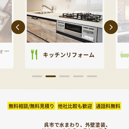
ォー
キッチンリフォーム
無料相談/無料見積り
他社比較も歓迎
通話料無料
呉市で水まわり、外壁塗装、