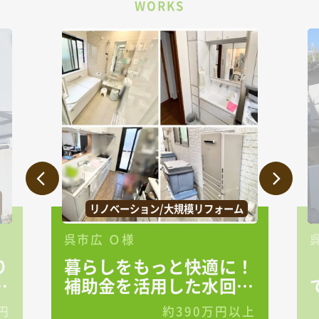
WORKS
リノベーション/大規模リフォーム
呉市広 Ｏ様
り
暮らしをもっと快適に！
る
補助金を活用した水回り
リフォーム
円
約390万円以上