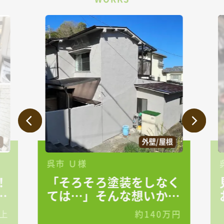
外壁/屋根
呉市 Ｕ様
！
「そろそろ塗装をしなく
り
ては…」そんな想いから
始まった屋根・外壁塗装
上
約140万円
工事✨