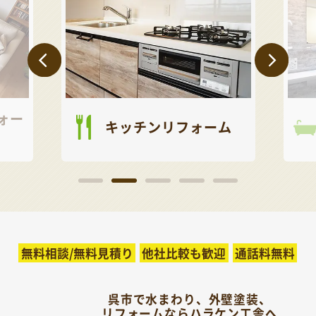
ォー
キッチンリフォーム
無料相談/無料見積り
他社比較も歓迎
通話料無料
呉市で水まわり、外壁塗装、
リフォームならハラケン工舎へ