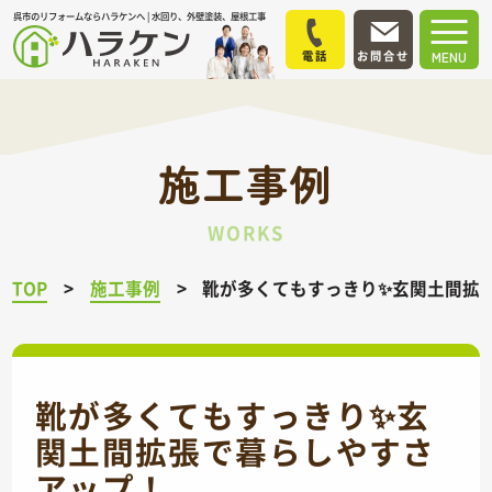
呉市のリフォームならハラケンへ | 水回り、外壁塗装、屋根工事
電話
お問合せ
MENU
施工事例
WORKS
TOP
施工事例
靴が多くてもすっきり✨玄関土間拡
靴が多くてもすっきり✨玄
関土間拡張で暮らしやすさ
アップ！