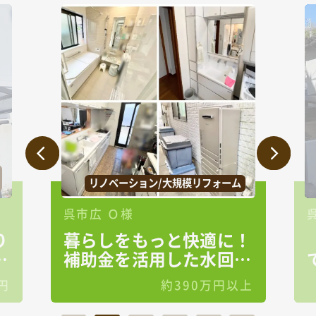
リノベーション/大規模リフォーム
呉市広 Ｏ様
り
暮らしをもっと快適に！
る
補助金を活用した水回り
リフォーム
円
約390万円以上