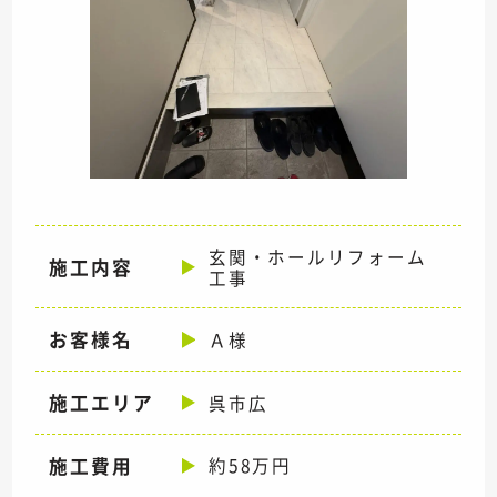
玄関・ホールリフォーム
施工内容
工事
お客様名
Ａ様
施工エリア
呉市広
施工費用
約58万円