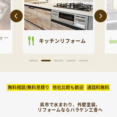
ォー
キッチンリフォーム
無料相談/無料見積り
他社比較も歓迎
通話料無料
呉市で水まわり、外壁塗装、
リフォームならハラケン工舎へ