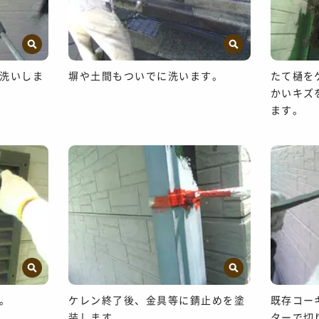
洗いしま
塀や土間もついでに洗います。
たて樋を
かいキズ
ます。
。
ケレン終了後、金具等に錆止めを塗
既存コー
装します。
ターで切