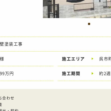
壁塗装工事
様
施工エリア
呉市
99万円
施工期間
約2
回打ち合わせ
・現況調査
書提出・契約