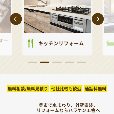
ォー
キッチンリフォーム
無料相談/無料見積り
他社比較も歓迎
通話料無料
呉市で水まわり、外壁塗装、
リフォームならハラケン工舎へ