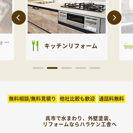
ォー
キッチンリフォーム
無料相談/無料見積り
他社比較も歓迎
通話料無料
呉市で水まわり、外壁塗装、
リフォームならハラケン工舎へ