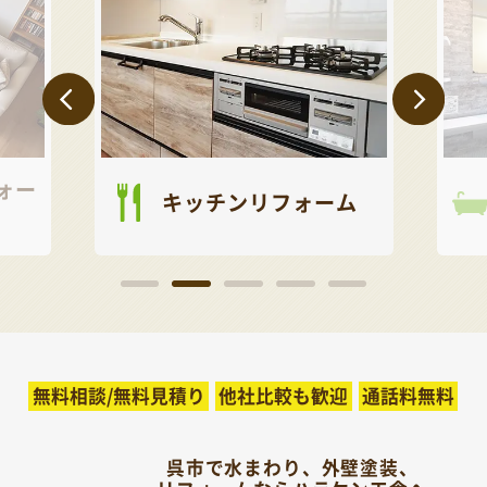
ォー
キッチンリフォーム
無料相談/無料見積り
他社比較も歓迎
通話料無料
呉市で水まわり、外壁塗装、