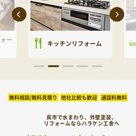
ォー
キッチンリフォーム
無料相談/無料見積り
他社比較も歓迎
通話料無料
呉市で水まわり、外壁塗装、
リフォームならハラケン工舎へ