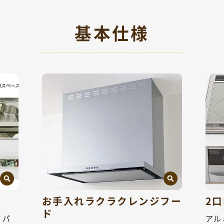
基本仕様
お手入れラクラクレンジフー
2
ド
イパ
アル