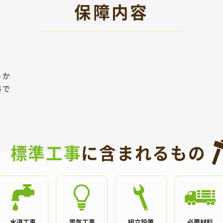
保障内容
っか
料で
標準工事
に含まれるもの
水道工事
電気工事
組立設置
必要材料