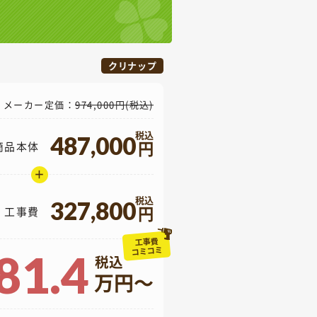
クリナップ
メーカー定価：
974,000円(税込)
487,000
円
商品本体
＋
327,800
円
工事費
工事費
コミコミ
81.4
万円～