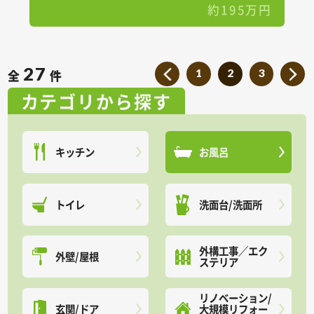
約195万円
27
1
2
3
全
件
カテゴリから探す
キッチン
お風呂
トイレ
洗面台/洗面所
外構工事／エク
外壁/屋根
ステリア
リノベーション/
玄関/ドア
大規模リフォー