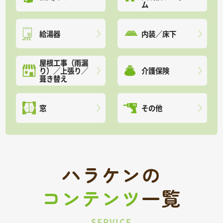
ム
給湯器
内装／床下
屋根工事（雨漏
り）／上張り／
介護保険
葺き替え
窓
その他
ハラケンの
コンテンツ
一覧
SERVICE