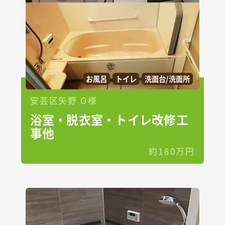
お風呂
トイレ
洗面台/洗面所
安芸区矢野 O様
浴室・脱衣室・トイレ改修工
事他
約180万円