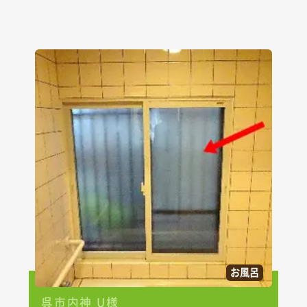
お風呂
呉市内神 U様