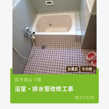
お風呂
その他
呉市焼山 F様
浴室・排水管改修工事
約75万円