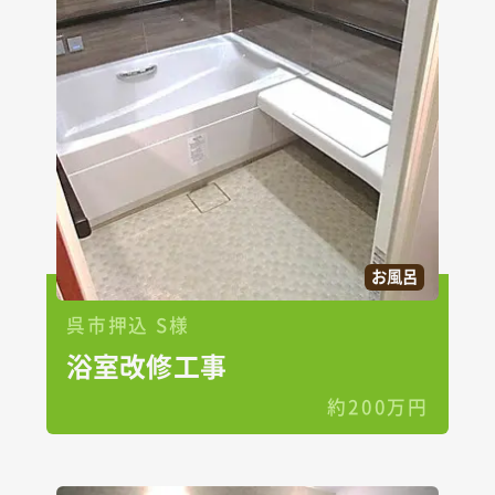
お風呂
呉市押込 S様
浴室改修工事
約200万円