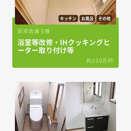
キッチン
お風呂
その他
呉市吉浦 E様
浴室等改修・IHクッキングヒ
ーター取り付け等
約210万円