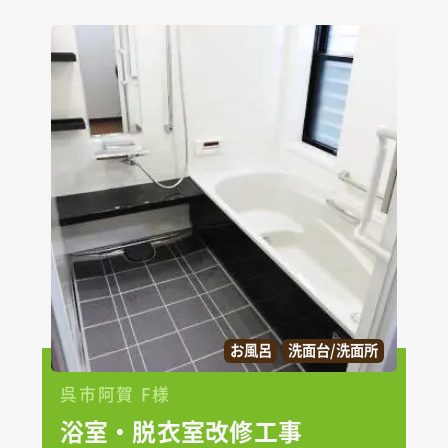
お風呂
洗面台/洗面所
呉市阿賀 F様
浴室・脱衣室改修工事